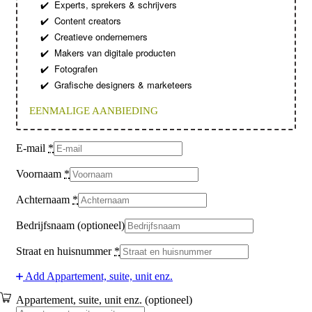
Experts, sprekers & schrijvers
✔️
Content creators
✔️
Creatieve ondernemers
✔️
Makers van digitale producten
✔️
Fotografen
✔️
Grafische designers & marketeers
✔️
EENMALIGE AANBIEDING
E-mail
*
Voornaam
*
Achternaam
*
Bedrijfsnaam
(optioneel)
Straat en huisnummer
*
Add Appartement, suite, unit enz.
Appartement, suite, unit enz.
(optioneel)