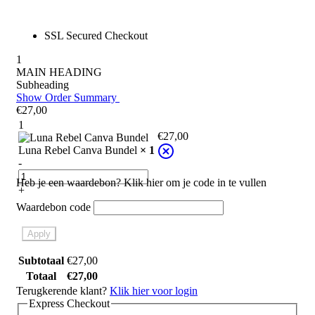
SSL Secured Checkout
1
MAIN HEADING
Subheading
Show Order Summary
€
27,00
1
€
27,00
Luna Rebel Canva Bundel
× 1
-
Heb je een waardebon? Klik hier om je code in te vullen
+
Waardebon code
Apply
Subtotaal
€
27,00
Totaal
€
27,00
Terugkerende klant?
Klik hier voor login
Express Checkout