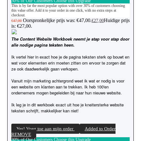
30% of Our Customers Choose this Upgrade
This is by far the most popular option with over 30% of customers choosing
this value offer. Add it to your order in one click, with no extra steps at
checkout.
Oorspronkelijke prijs was: €47,00.
Huidige prijs
€
27,00
€
47,00
is: €27,00.
The Content Website Workboek neemt je stap voor stap door
alle nodige pagina teksten heen.
Ik vertel hier in exact hoe je de pagina teksten sterk op bouwt en
wat voor elementen erin moeten zitten om ervoor te zorgen dat
ze ook daadwerkelijk gaan verkopen.
Vanuit mijn marketing achtergrond weet ik wat er nodig is voor
een website om klanten aan te trekken. Ik heb 100'en
ondernemers mogen begeleiden bij naar hun nieuwe website.
Ik leg je in dit werkboek exact uit hoe je kneitersterke website
teksten schrijft, makkelijker kan niet!
Yes! Voeg toe aan mijn order
Added to Order
REMOVE
30% of Our Customers Choose this Upgrade