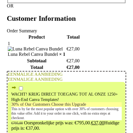
OR
Customer Information
Order Summary
Product
Totaal
1
€
27,00
Luna Rebel Canva Bundel
× 1
Subtotaal
€
27,00
Totaal
€
27,00
EENMALIGE AANBIEDING
EENMALIGE AANBIEDING
WACHT! KRIJG DIRECT TOEGANG TOT AL ONZE 1250+
High-End Canva Templates!
30% of Our Customers Choose this Upgrade
This is by far the most popular option with over 30% of customers choosing
this value offer. Add it to your order in one click, with no extra steps at
checkout.
Oorspronkelijke prijs was: €795,00.
€
37,00
Huidige
€
795,00
prijs is: €37,00.