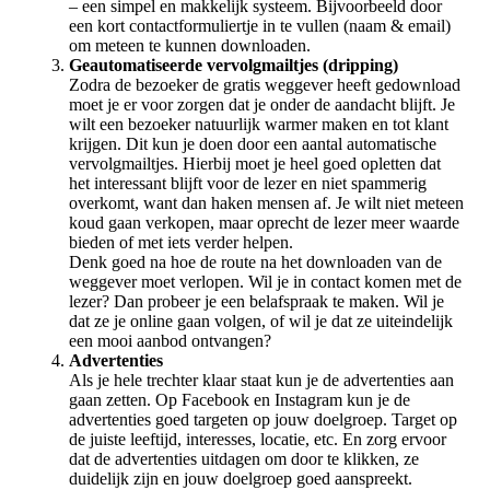
– een simpel en makkelijk systeem. Bijvoorbeeld door
een kort contactformuliertje in te vullen (naam & email)
om meteen te kunnen downloaden.
Geautomatiseerde vervolgmailtjes (dripping)
Zodra de bezoeker de gratis weggever heeft gedownload
moet je er voor zorgen dat je onder de aandacht blijft. Je
wilt een bezoeker natuurlijk warmer maken en tot klant
krijgen. Dit kun je doen door een aantal automatische
vervolgmailtjes. Hierbij moet je heel goed opletten dat
het interessant blijft voor de lezer en niet spammerig
overkomt, want dan haken mensen af. Je wilt niet meteen
koud gaan verkopen, maar oprecht de lezer meer waarde
bieden of met iets verder helpen.
Denk goed na hoe de route na het downloaden van de
weggever moet verlopen. Wil je in contact komen met de
lezer? Dan probeer je een belafspraak te maken. Wil je
dat ze je online gaan volgen, of wil je dat ze uiteindelijk
een mooi aanbod ontvangen?
Advertenties
Als je hele trechter klaar staat kun je de advertenties aan
gaan zetten. Op Facebook en Instagram kun je de
advertenties goed targeten op jouw doelgroep. Target op
de juiste leeftijd, interesses, locatie, etc. En zorg ervoor
dat de advertenties uitdagen om door te klikken, ze
duidelijk zijn en jouw doelgroep goed aanspreekt.