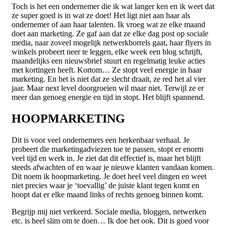
Toch is het een ondernemer die ik wat langer ken en ik weet dat
ze super goed is in wat ze doet! Het ligt niet aan haar als
ondernemer of aan haar talenten. Ik vroeg wat ze elke maand
doet aan marketing. Ze gaf aan dat ze elke dag post op sociale
media, naar zoveel mogelijk netwerkborrels gaat, haar flyers in
winkels probeert neer te leggen, elke week een blog schrijft,
maandelijks een nieuwsbrief stuurt en regelmatig leuke acties
met kortingen heeft. Kortom… Ze stopt veel energie in haar
marketing. En het is niet dat ze slecht draait, ze red het al vier
jaar. Maar next level doorgroeien wil maar niet. Terwijl ze er
meer dan genoeg energie en tijd in stopt. Het blijft spannend.
HOOPMARKETING
Dit is voor veel ondernemers een herkenbaar verhaal. Je
probeert die marketingadviezen toe te passen, stopt er enorm
veel tijd en werk in. Je ziet dat dit effectief is, maar het blijft
steeds afwachten of en waar je nieuwe klanten vandaan komen.
Dit noem ik hoopmarketing. Je doet heel veel dingen en weet
niet precies waar je ‘toevallig’ de juiste klant tegen komt en
hoopt dat er elke maand links of rechts genoeg binnen komt.
Begrijp mij niet verkeerd. Sociale media, bloggen, netwerken
etc. is heel slim om te doen… Ik doe het ook. Dit is goed voor