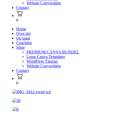
Website Copywriting
Contact
0
Home
Over mij
Op maat
Coaching
Shop
PREMIUM CANVA BUNDEL
Losse Canva Templates
WordPress Themas
Website Copywriting
Contact
0