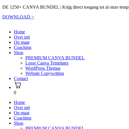
DE 1250+ CANVA BUNDEL | Krijg direct toegang tot al onze templ
DOWNLOAD >
Home
Over mij
Op maat
Coaching
Shop
PREMIUM CANVA BUNDEL
Losse Canva Templates
WordPress Themas
Website Copywriting
Contact
0
Home
Over mij
Op maat
Coaching
Shop
PREMIUM CANVA BUNDEL