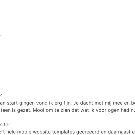
.
'
tart gingen vond ik erg fijn. Je dacht met mij mee en begr
iteen is gezet. Mooi om te zien dat wat ik voor ogen had nu
ite!'
e mooie website templates gecreëerd en daarnaast een f