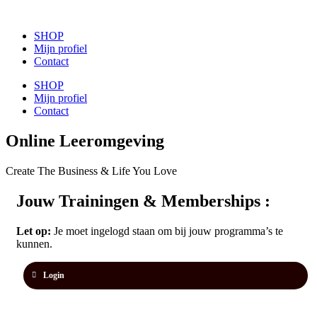
de
inhoud
SHOP
Mijn profiel
Contact
SHOP
Mijn profiel
Contact
Online Leeromgeving
Create The Business &
Life You Love
Jouw Trainingen & Memberships :
Let op:
Je moet ingelogd staan om bij jouw programma’s te
kunnen.
Login