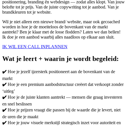
positionering, branding én webdesign — zodat alles klopt. Van jouw
belofte tot je prijs. Van de juiste copywriting tot je aanbod. Van je
brandkleuren tot je website.
Wil je niet alleen een nieuwe brand/ website, maar ook gecoached
worden in hoe je de moeiteloos de bovenkant van de markt
aantrekt? Ben je klaar met de losse flodders? Laten we dan bellen!
Ik doe je een aanbod waarbij alles naadloos op elkaar aan sluit.
IK WIL EEN CALL INPLANNEN
Wat je leert + waarin je wordt begeleid:
✔️
Hoe je jezelf ijzersterk positioneert aan de bovenkant van de
markt
✔️
Hoe je een premium aanbodstructuur creëert dat verkoopt zonder
‘uitleg’
✔️
Hoe je de juiste klanten aantrekt — mensen die graag investeren
en snel beslissen
✔️
Hoe je prijzen vraagt die passen bij de waarde die je levert, niet
de uren die je maakt
✔️
Hoe je jouw visuele merkstijl strategisch inzet voor autoriteit en