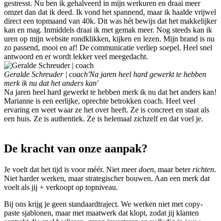
gestresst. Nu ben ik gehalveerd in mijn werkuren en draai meer
omzet dan dat ik deed. Ik vond het spannend, maar ik haalde vrijwel
direct een topmaand van 40k. Dit was hét bewijs dat het makkelijker
kan en mag. Inmiddels draai ik met gemak meer. Nog steeds kan ik
uren op mijn website rondklikken, kijken en lezen. Mijn brand is nu
zo passend, mooi en af! De communicatie verliep soepel. Heel snel
antwoord en er wordt lekker veel meegedacht.
Geralde Schreuder | coach
'Na jaren heel hard gewerkt te hebben
merk ik nu dat het anders kan'
Na jaren heel hard gewerkt te hebben merk ik nu dat het anders kan!
Marianne is een eerlijke, oprechte betrokken coach. Heel veel
ervaring en weet waar ze het over heeft. Ze is concreet en staat als
een huis. Ze is authentiek. Ze is helemaal zichzelf en dat voel je.
De kracht van onze aanpak?
Je voelt dat het tijd is voor méér. Niet meer
doen
, maar beter
richten
.
Niet harder werken, maar strategischer bouwen. Aan een merk dat
voelt als jij + verkoopt op topniveau.
Bij ons krijg je geen standaardtraject. We werken niet met copy-
paste sjablonen, maar met maatwerk dat klopt, zodat jij klanten