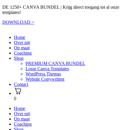
naar
de
DE 1250+ CANVA BUNDEL | Krijg direct toegang tot al onze
inhoud
templates!
DOWNLOAD >
Home
Over mij
Op maat
Coaching
Shop
PREMIUM CANVA BUNDEL
Losse Canva Templates
WordPress Themas
Website Copywriting
Contact
0
Home
Over mij
Op maat
Coaching
Shop