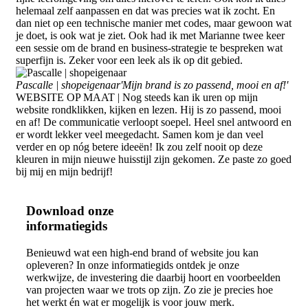
helemaal zelf aanpassen en dat was precies wat ik zocht. En
dan niet op een technische manier met codes, maar gewoon wat
je doet, is ook wat je ziet. Ook had ik met Marianne twee keer
een sessie om de brand en business-strategie te bespreken wat
superfijn is. Zeker voor een leek als ik op dit gebied.
Pascalle | shopeigenaar
'Mijn brand is zo passend, mooi en af!'
WEBSITE OP MAAT | Nog steeds kan ik uren op mijn
website rondklikken, kijken en lezen. Hij is zo passend, mooi
en af! De communicatie verloopt soepel. Heel snel antwoord en
er wordt lekker veel meegedacht. Samen kom je dan veel
verder en op nóg betere ideeën! Ik zou zelf nooit op deze
kleuren in mijn nieuwe huisstijl zijn gekomen. Ze paste zo goed
bij mij en mijn bedrijf!
Download onze
informatiegids
Benieuwd wat een high-end brand of website jou kan
opleveren? In onze informatiegids ontdek je onze
werkwijze, de investering die daarbij hoort en voorbeelden
van projecten waar we trots op zijn. Zo zie je precies hoe
het werkt én wat er mogelijk is voor jouw merk.