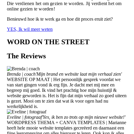
Die verdienen het om gezien te worden. Jij verdient het om
online gezien te worden!
Benieuwd hoe ik te werk ga en hoe dit proces eruit ziet?
YES, Ik wil meer weten
WORD ON THE STREET
The
Reviews
Brenda | coach
'Mijn brand en website laat mijn verhaal zien'
WEBSITE OP MAAT | Het persoonlijk gesprek voordat we
van start gingen vond ik erg fijn. Je dacht met mij mee en
begreep mij goed. Ik vind het prachtig hoe mijn huisstijl &
website geworden is. Het is fijn dat mijn verhaal zo goed uiteen
is gezet. Mooi om te zien dat wat ik voor ogen had nu
werkelijkheid is.
Eveline | fotograaf
'Yes, ik ben zo trots op mijn nieuwe website!'
WORDPRESS THEMA + CANVA TEMPLATES | Marianne
heeft hele mooie website templates gecreëerd en daarnaast een
fijne leeromgeving om alles hierover te leren. Ook kon ik alles