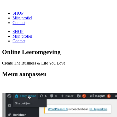
SHOP
Mijn profiel
Contact
SHOP
Mijn profiel
Contact
Online Leeromgeving
Create The Business &
Life You Love
Menu aanpassen