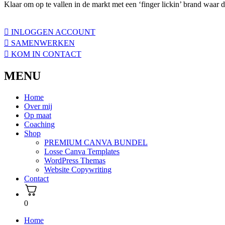
Klaar om op te vallen in de markt met een ‘finger lickin’ brand waar 
INLOGGEN ACCOUNT
SAMENWERKEN
KOM IN CONTACT
MENU
Home
Over mij
Op maat
Coaching
Shop
PREMIUM CANVA BUNDEL
Losse Canva Templates
WordPress Themas
Website Copywriting
Contact
0
Home