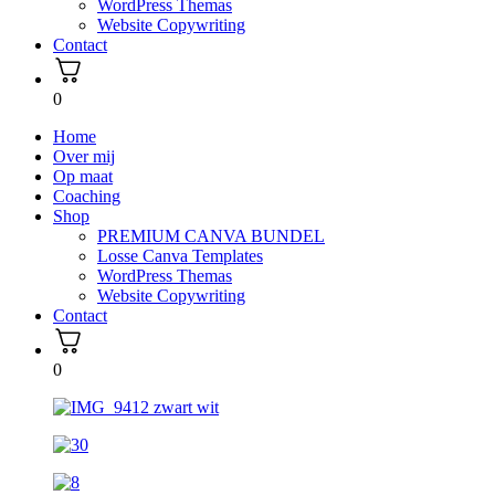
WordPress Themas
Website Copywriting
Contact
0
Home
Over mij
Op maat
Coaching
Shop
PREMIUM CANVA BUNDEL
Losse Canva Templates
WordPress Themas
Website Copywriting
Contact
0