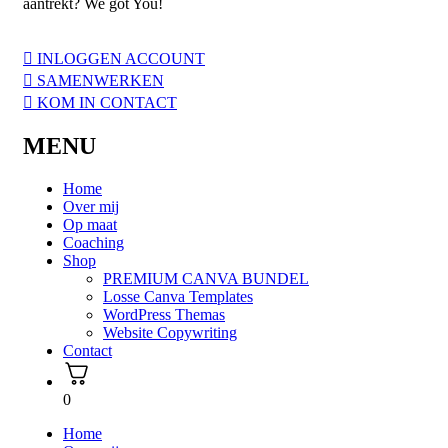
aantrekt? We got You!
INLOGGEN ACCOUNT
SAMENWERKEN
KOM IN CONTACT
MENU
Home
Over mij
Op maat
Coaching
Shop
PREMIUM CANVA BUNDEL
Losse Canva Templates
WordPress Themas
Website Copywriting
Contact
0
Home