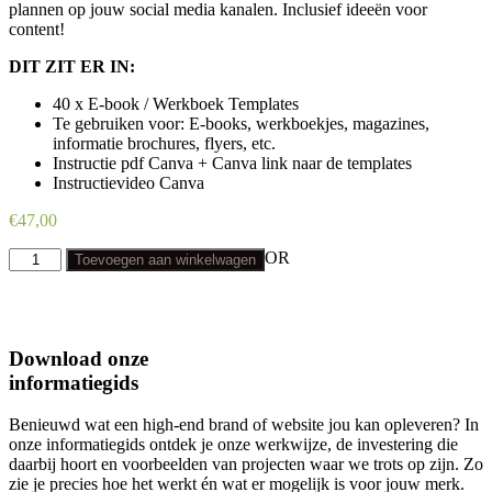
plannen op jouw social media kanalen. Inclusief ideeën voor
content!
DIT ZIT ER IN:
40 x E-book / Werkboek Templates
Te gebruiken voor: E-books, werkboekjes, magazines,
informatie brochures, flyers, etc.
Instructie pdf Canva + Canva link naar de templates
Instructievideo Canva
€
47,00
Emily-
OR
Toevoegen aan winkelwagen
E-
book
/
Magazine
/
Download onze
Workbook
informatiegids
Templateset
aantal
Benieuwd wat een high-end brand of website jou kan opleveren? In
onze informatiegids ontdek je onze werkwijze, de investering die
daarbij hoort en voorbeelden van projecten waar we trots op zijn. Zo
zie je precies hoe het werkt én wat er mogelijk is voor jouw merk.