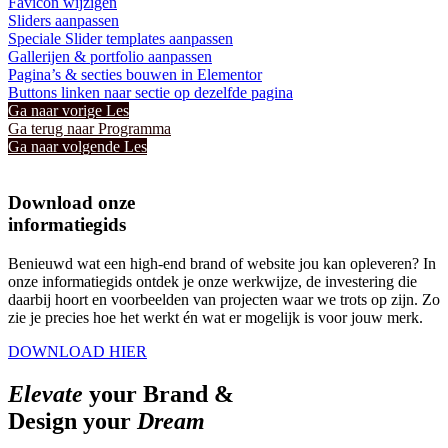
Favicon wijzigen
Sliders aanpassen
Speciale Slider templates aanpassen
Gallerijen & portfolio aanpassen
Pagina’s & secties bouwen in Elementor
Buttons linken naar sectie op dezelfde pagina
Ga naar vorige Les
Ga terug naar Programma
Ga naar volgende Les
Download onze
informatiegids
Benieuwd wat een high-end brand of website jou kan opleveren? In
onze informatiegids ontdek je onze werkwijze, de investering die
daarbij hoort en voorbeelden van projecten waar we trots op zijn. Zo
zie je precies hoe het werkt én wat er mogelijk is voor jouw merk.
DOWNLOAD HIER
Elevate
your Brand &
Design your
Dream