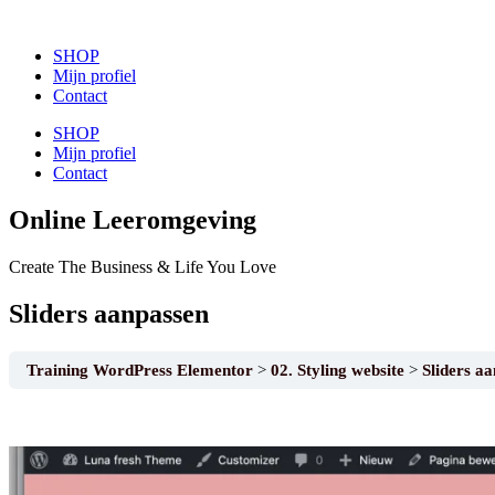
SHOP
Mijn profiel
Contact
SHOP
Mijn profiel
Contact
Online Leeromgeving
Create The Business &
Life You Love
Sliders aanpassen
Training WordPress Elementor
02. Styling website
Sliders a