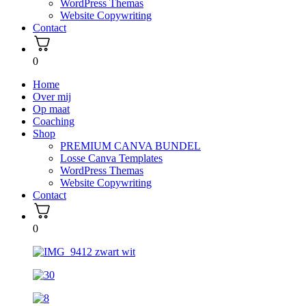
WordPress Themas
Website Copywriting
Contact
0
Home
Over mij
Op maat
Coaching
Shop
PREMIUM CANVA BUNDEL
Losse Canva Templates
WordPress Themas
Website Copywriting
Contact
0