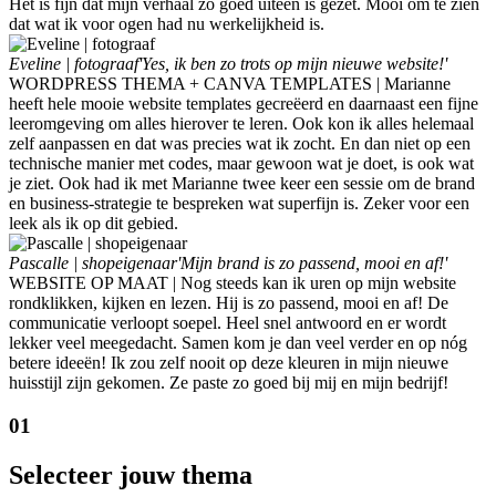
Het is fijn dat mijn verhaal zo goed uiteen is gezet. Mooi om te zien
dat wat ik voor ogen had nu werkelijkheid is.
Eveline | fotograaf
'Yes, ik ben zo trots op mijn nieuwe website!'
WORDPRESS THEMA + CANVA TEMPLATES | Marianne
heeft hele mooie website templates gecreëerd en daarnaast een fijne
leeromgeving om alles hierover te leren. Ook kon ik alles helemaal
zelf aanpassen en dat was precies wat ik zocht. En dan niet op een
technische manier met codes, maar gewoon wat je doet, is ook wat
je ziet. Ook had ik met Marianne twee keer een sessie om de brand
en business-strategie te bespreken wat superfijn is. Zeker voor een
leek als ik op dit gebied.
Pascalle | shopeigenaar
'Mijn brand is zo passend, mooi en af!'
WEBSITE OP MAAT | Nog steeds kan ik uren op mijn website
rondklikken, kijken en lezen. Hij is zo passend, mooi en af! De
communicatie verloopt soepel. Heel snel antwoord en er wordt
lekker veel meegedacht. Samen kom je dan veel verder en op nóg
betere ideeën! Ik zou zelf nooit op deze kleuren in mijn nieuwe
huisstijl zijn gekomen. Ze paste zo goed bij mij en mijn bedrijf!
01
Selecteer jouw thema