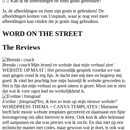
Kan ik de afbeeldingen en fonts gratis gebruiken?
Ja, de afbeeldingen en fonts zijn gratis te gebruiken! De
afbeeldingen komen van Unsplash, waar je nog veel meer
afbeeldingen kan vinden die je gratis mag gebruiken.
WORD ON THE STREET
The
Reviews
Brenda | coach
'Mijn brand en website laat mijn verhaal zien'
WEBSITE OP MAAT | Het persoonlijk gesprek voordat we van
start gingen vond ik erg fijn. Je dacht met mij mee en begreep mij
goed. Ik vind het prachtig hoe mijn huisstijl & website geworden is.
Het is fijn dat mijn verhaal zo goed uiteen is gezet. Mooi om te zien
dat wat ik voor ogen had nu werkelijkheid is.
Eveline | fotograaf
'Yes, ik ben zo trots op mijn nieuwe website!'
WORDPRESS THEMA + CANVA TEMPLATES | Marianne
heeft hele mooie website templates gecreëerd en daarnaast een fijne
leeromgeving om alles hierover te leren. Ook kon ik alles helemaal
zelf aanpassen en dat was precies wat ik zocht. En dan niet op een
technische manier met codes, maar gewoon wat je doet, is ook wat