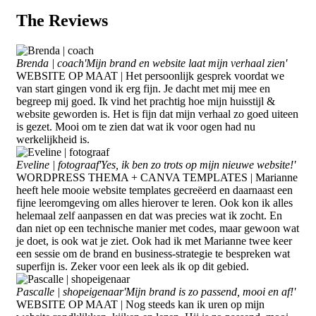
The
Reviews
Brenda | coach
'Mijn brand en website laat mijn verhaal zien'
WEBSITE OP MAAT | Het persoonlijk gesprek voordat we
van start gingen vond ik erg fijn. Je dacht met mij mee en
begreep mij goed. Ik vind het prachtig hoe mijn huisstijl &
website geworden is. Het is fijn dat mijn verhaal zo goed uiteen
is gezet. Mooi om te zien dat wat ik voor ogen had nu
werkelijkheid is.
Eveline | fotograaf
'Yes, ik ben zo trots op mijn nieuwe website!'
WORDPRESS THEMA + CANVA TEMPLATES | Marianne
heeft hele mooie website templates gecreëerd en daarnaast een
fijne leeromgeving om alles hierover te leren. Ook kon ik alles
helemaal zelf aanpassen en dat was precies wat ik zocht. En
dan niet op een technische manier met codes, maar gewoon wat
je doet, is ook wat je ziet. Ook had ik met Marianne twee keer
een sessie om de brand en business-strategie te bespreken wat
superfijn is. Zeker voor een leek als ik op dit gebied.
Pascalle | shopeigenaar
'Mijn brand is zo passend, mooi en af!'
WEBSITE OP MAAT | Nog steeds kan ik uren op mijn