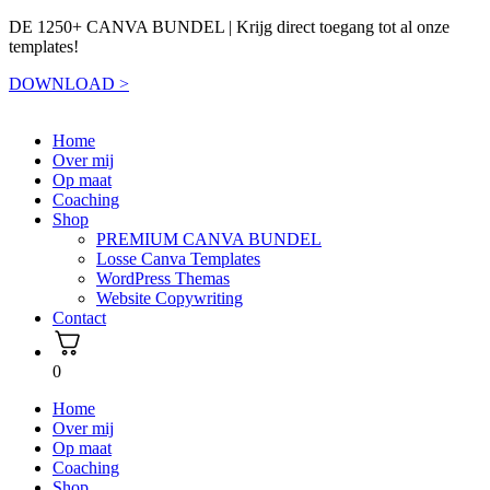
naar
de
DE 1250+ CANVA BUNDEL | Krijg direct toegang tot al onze
inhoud
templates!
DOWNLOAD >
Home
Over mij
Op maat
Coaching
Shop
PREMIUM CANVA BUNDEL
Losse Canva Templates
WordPress Themas
Website Copywriting
Contact
0
Home
Over mij
Op maat
Coaching
Shop