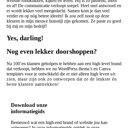
website rondklikken, kijken en lezen. Hij is zo passend, mooi
en af! De communicatie verloopt soepel. Heel snel antwoord en
er wordt lekker veel meegedacht. Samen kom je dan veel
verder en op nóg betere ideeën! Ik zou zelf nooit op deze
kleuren in mijn nieuwe huisstijl zijn gekomen. Ze paste zo goed
bij mij en mijn bedrijf!
Yes, darling!
Nog even lekker doorshoppen?​
Na 100’en klanten geholpen te hebben aan een high level brand
dat verkoopt, hebben we nu WordPress thema’s en Canva
templates voor je ontwikkeld die er niet alleen high leven
uit
zien, maar zijn ook zo ontworpen dat ze de leukste én
beste klanten aantrekken!
Download onze
informatiegids
Benieuwd wat een high-end brand of website jou kan
opleveren? In onze informatiegids ontdek je onze